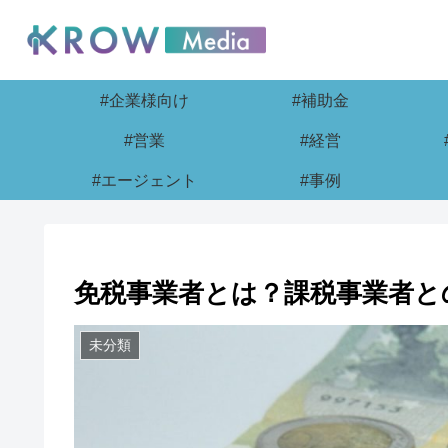
#企業様向け
#補助金
#営業
#経営
#エージェント
#事例
免税事業者とは？課税事業者と
未分類