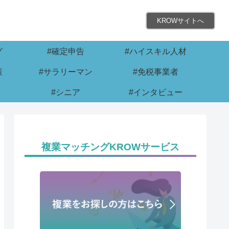
KROWサイトへ
グ
#確定申告
#ハイスキル人材
策
#サラリーマン
#免税事業者
#シニア
#インタビュー
複業マッチングKROWサービス