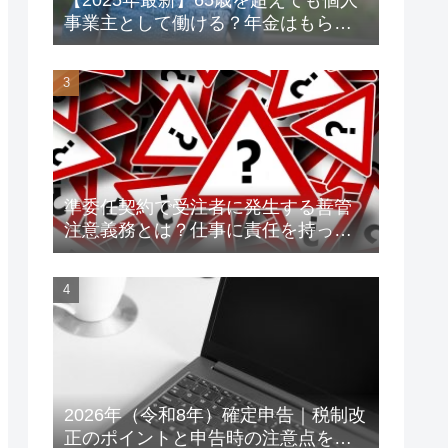
事業主として働ける？年金はもらえ
る？老後資金対策も解説！
準委任契約で受注者に発生する善管
注意義務とは？仕事に責任を持って
トラブルを未然に防ごう！
2026年（令和8年）確定申告｜税制改
正のポイントと申告時の注意点をわ