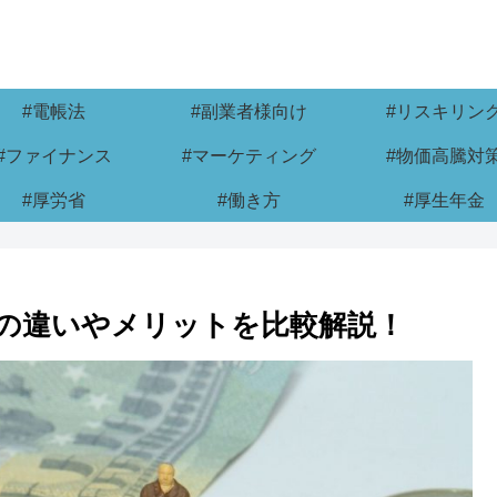
#電帳法
#副業者様向け
#リスキリン
#ファイナンス
#マーケティング
#物価高騰対
#厚労省
#働き方
#厚生年金
の違いやメリットを比較解説！