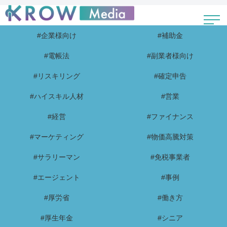
#企業様向け
#補助金
#電帳法
#副業者様向け
#リスキリング
#確定申告
#ハイスキル人材
#営業
#経営
#ファイナンス
#マーケティング
#物価高騰対策
#サラリーマン
#免税事業者
#エージェント
#事例
#厚労省
#働き方
#厚生年金
#シニア