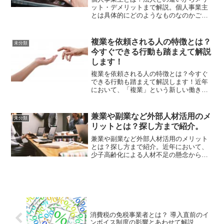
ット・デメリットまで解説。個人事業主
とは具体的にどのようなものなのかご存
知でしょうか？また、個人事業主にはメ
リット・デメリットも存在します。そこ
で今回は個人事業主の定義や法人・フリ
複業を依頼される人の特徴とは？
未分類
ーランスとの違い、メリッ...
今すぐできる行動も踏まえて解説
します！
複業を依頼される人の特徴とは？今すぐ
できる行動も踏まえて解説します！近年
において、「複業」という新しい働き方
が注目されてきており、今後さらに一般
化することが予測されています。また、
複業を始める理由として、収入アップだ
兼業や副業など外部人材活用のメ
未分類
けでなく「自己実現への挑...
リットとは？探し方まで紹介。
兼業や副業など外部人材活用のメリット
とは？探し方まで紹介。近年において、
少子高齢化による人材不足の懸念から兼
業や副業、フリーランスなどの外部人材
の活用が注目されてきています。しか
し、具体的に「外部人材の定義は？」
「外部人材を活用することでど...
消費税の免税事業者とは？ 導入直前のイ
ンボイス制度の影響とあわせて解説