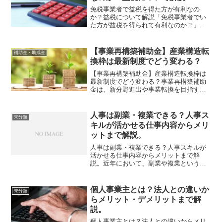
免税事業者で益税を得た方が有利なの
か？益税について解説「免税事業者でい
た方が益税を得られて有利なのか？」
「これから事業を始めるので益税につい
て知りたい」このような疑問をお持ちの
方もいらっしゃるのではないでしょう
【事業再構築補助金】産業構造転
補助金・助成金
か。この記事では免税事業者が得...
換枠は最新制度でどう変わる？
【事業再構築補助金】産業構造転換枠は
最新制度でどう変わる？事業再構築補助
金は、新分野進出や事業転換を目指す中
小企業等を支援する制度です。制度内で
は、成長促進やコロナ回復など、複数の
枠が設けられています。2021年3月に始ま
人事は副業・複業できる？人事ス
未分類
って以来、公募のた...
キルが活かせる仕事内容からメリ
ットまで解説。
人事は副業・複業できる？人事スキルが
活かせる仕事内容からメリットまで解
説。近年において、副業や複業という働
き方が浸透しつつありますが、人事担当
者も例外ではありません。人事に関する
悩みを持つ企業は数多く存在しており、
個人事業主とは？法人との違いか
未分類
人事経験者は副業・複業人材...
らメリット・デメリットまで解
説。
個人事業主とは？法人との違いからメリ