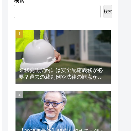
検索
検索
業務委託契約には安全配慮義務が必
要？過去の裁判例や法律の観点から
解説します！
【2025年最新】65歳を超えても個人