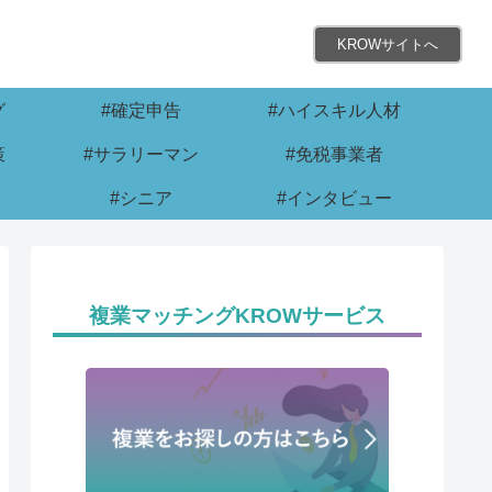
KROWサイトへ
グ
#確定申告
#ハイスキル人材
策
#サラリーマン
#免税事業者
#シニア
#インタビュー
複業マッチングKROWサービス