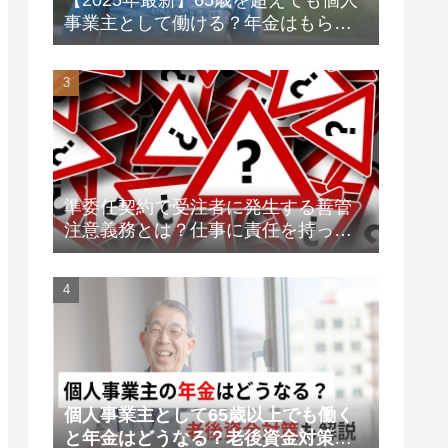
事業主として働ける？年金はもらえ
る？老後資金対策も解説！
準委任契約で受注者に発生する善管
注意義務とは？仕事に責任を持って
トラブルを未然に防ごう！
個人事業主として65歳以上でも働く
と年金はどうなる？老後資金対策も