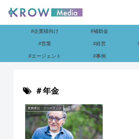
#企業様向け
#補助金
#営業
#経営
#エージェント
#事例
＃年金
業務委託・フリーランス