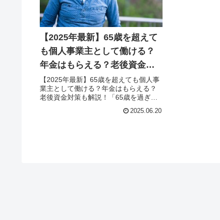
【2025年最新】65歳を超えて
も個人事業主として働ける？
年金はもらえる？老後資金対
策も解説！
【2025年最新】65歳を超えても個人事
業主として働ける？年金はもらえる？
老後資金対策も解説！「65歳を過ぎて
も働き続けたい。でも、年金は減らさ
2025.06.20
れるの？本当にもらえるの？」そんな
疑問をお持ちではありませんか？フリ
ーランスや個人事業主として働...