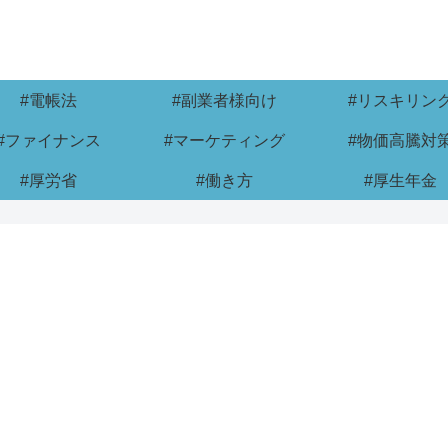
#電帳法
#副業者様向け
#リスキリン
#ファイナンス
#マーケティング
#物価高騰対
#厚労省
#働き方
#厚生年金