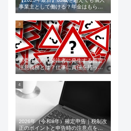
事業主として働ける？年金はもらえ
る？老後資金対策も解説！
準委任契約で受注者に発生する善管
注意義務とは？仕事に責任を持って
トラブルを未然に防ごう！
2026年（令和8年）確定申告｜税制改
正のポイントと申告時の注意点をわ