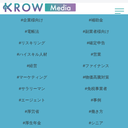
#企業様向け
#補助金
#電帳法
#副業者様向け
#リスキリング
#確定申告
#ハイスキル人材
#営業
#経営
#ファイナンス
#マーケティング
#物価高騰対策
#サラリーマン
#免税事業者
#エージェント
#事例
#厚労省
#働き方
#厚生年金
#シニア