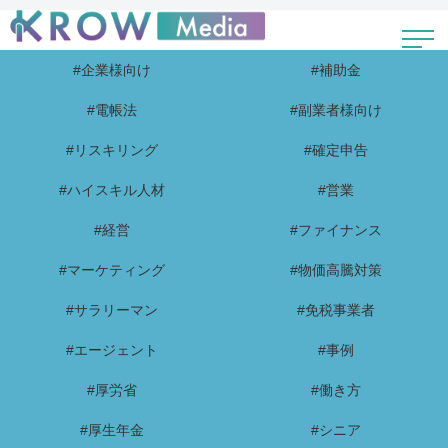
#企業様向け
#補助金
#電帳法
#副業者様向け
#リスキリング
#確定申告
#ハイスキル人材
#営業
#経営
#ファイナンス
#マーケティング
#物価高騰対策
#サラリーマン
#免税事業者
#エージェント
#事例
#厚労省
#働き方
#厚生年金
#シニア