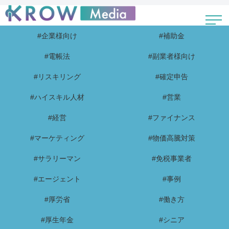
#企業様向け
#補助金
#電帳法
#副業者様向け
#リスキリング
#確定申告
#ハイスキル人材
#営業
#経営
#ファイナンス
#マーケティング
#物価高騰対策
#サラリーマン
#免税事業者
#エージェント
#事例
#厚労省
#働き方
#厚生年金
#シニア