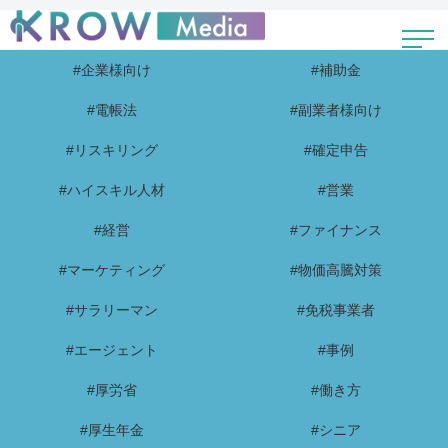
#企業様向け
#補助金
#電帳法
#副業者様向け
#リスキリング
#確定申告
#ハイスキル人材
#営業
#経営
#ファイナンス
#マーケティング
#物価高騰対策
#サラリーマン
#免税事業者
#エージェント
#事例
#厚労省
#働き方
#厚生年金
#シニア