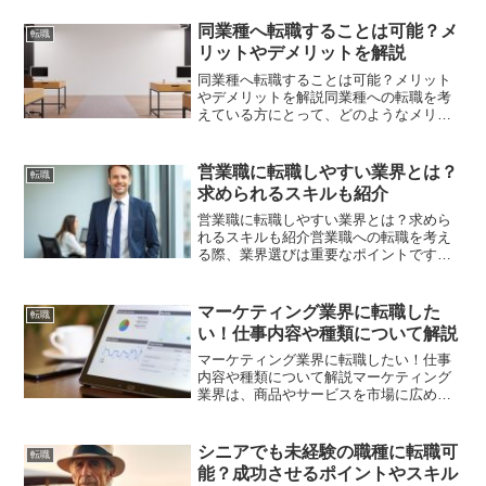
同業種へ転職することは可能？メ
転職
リットやデメリットを解説
同業種へ転職することは可能？メリット
やデメリットを解説同業種への転職を考
えている方にとって、どのようなメリッ
トとデメリットがあるのかは重要なポイ
ントです。業界経験を活かしてスムーズ
に新しい職場で活躍できる一方で、転職
営業職に転職しやすい業界とは？
転職
理由や今後のキャリアパス...
求められるスキルも紹介
営業職に転職しやすい業界とは？求めら
れるスキルも紹介営業職への転職を考え
る際、業界選びは重要なポイントです。
自分のスキルや経験を活かせる業界を選
ぶことで、転職後の成功率が高まりま
す。近年では、特に急成長を遂げている
マーケティング業界に転職した
転職
SaaS業界や不動産業界な...
い！仕事内容や種類について解説
マーケティング業界に転職したい！仕事
内容や種類について解説マーケティング
業界は、商品やサービスを市場に広める
ための戦略を立てる重要な役割を担って
います。消費者のニーズを分析し、広告
やプロモーションを通じて売上を伸ばす
シニアでも未経験の職種に転職可
転職
仕事です。この記事では、...
能？成功させるポイントやスキル