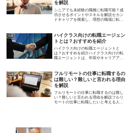
を解説
シニアでも未経験の職種に転職可能？成
功させるポイントやスキルを解説セカン
ドキャリアを模索し、理想の職場に転職
を考える方もいらっしゃるかもしれませ
ん。シニア世代の方の転職は一般的に難
しいとされますが、積極的に採用を進め
ハイクラス向けの転職エージェン
転職
ている業界や企業も存在し...
トとは？おすすめを紹介
ハイクラス向けの転職エージェントと
は？おすすめを紹介ハイクラス向けの転
職エージェントは、年収やキャリアアッ
プを目指す中堅・上級職の求職者に特化
したサービスを提供します。これらのエ
ージェントは、専門性の高い求人や非公
フルリモートの仕事に転職するの
転職
開求人を取り扱っており、個...
は難しい？難しいと言われる理由
を解説
フルリモートの仕事に転職するのは難し
い？難しいと言われる理由を解説フルリ
モートの仕事に転職したいと考える人が
増えていますが、「実際に転職するのは
難しい」と感じている人も多いのではな
いでしょうか？フルリモートは通勤が不
要で働きやすい反面、特有...