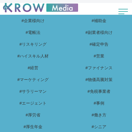
#企業様向け
#補助金
#電帳法
#副業者様向け
#リスキリング
#確定申告
#ハイスキル人材
#営業
#経営
#ファイナンス
#マーケティング
#物価高騰対策
#サラリーマン
#免税事業者
#エージェント
#事例
#厚労省
#働き方
#厚生年金
#シニア