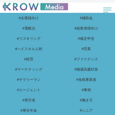
#企業様向け
#補助金
#電帳法
#副業者様向け
#リスキリング
#確定申告
#ハイスキル人材
#営業
#経営
#ファイナンス
#マーケティング
#物価高騰対策
#サラリーマン
#免税事業者
#エージェント
#事例
#厚労省
#働き方
#厚生年金
#シニア