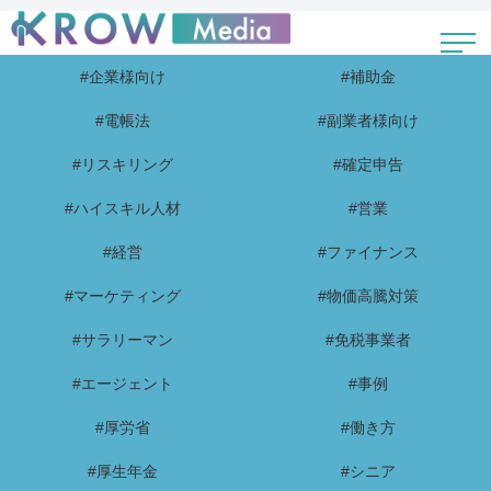
#企業様向け
#補助金
#電帳法
#副業者様向け
#リスキリング
#確定申告
#ハイスキル人材
#営業
#経営
#ファイナンス
#マーケティング
#物価高騰対策
#サラリーマン
#免税事業者
#エージェント
#事例
#厚労省
#働き方
#厚生年金
#シニア