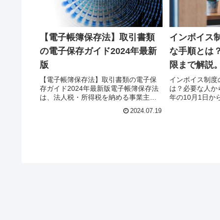
【電子帳簿保存法】取引書類
インボイス
の電子保存ガイド2024年最新
な手順とは
版
限まで解説
【電子帳簿保存法】取引書類の電子保
インボイス制度
存ガイド2024年最新版電子帳簿保存法
は？必要な人から
は、法人税・所得税を納める事業主が
年の10月1日
対象になっています。適用範囲が広い
ボイス制度です
2024.07.19
ため、ほとんど全ての法人と個人事業
始まってすぐに
主が対象者です。直近の税制改正で
めには申請の期
は、受け渡しをデータでしている書類...
とをご存知だった