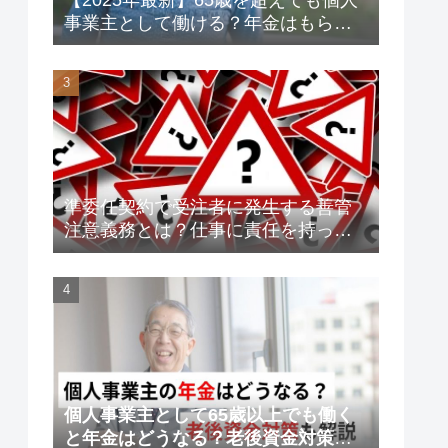
事業主として働ける？年金はもらえ
る？老後資金対策も解説！
準委任契約で受注者に発生する善管
注意義務とは？仕事に責任を持って
トラブルを未然に防ごう！
個人事業主として65歳以上でも働く
と年金はどうなる？老後資金対策も