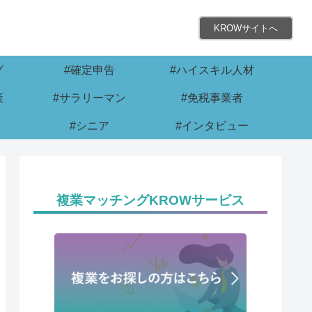
KROWサイトへ
グ
#確定申告
#ハイスキル人材
策
#サラリーマン
#免税事業者
#シニア
#インタビュー
複業マッチングKROWサービス