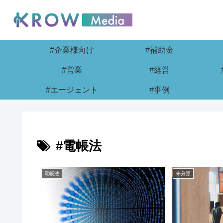
#企業様向け
#補助金
#営業
#経営
#エージェント
#事例
#電帳法
電帳法
未分類