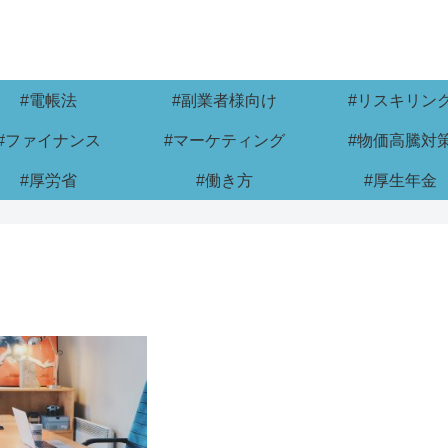
#電帳法
#副業者様向け
#リスキリン
#ファイナンス
#マーケティング
#物価高騰対
#厚労省
#働き方
#厚生年金