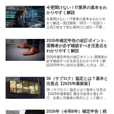
今更聞けない！IT業界の基本をわ
今更聞けない！
かりやすく解説
今更聞けない！IT業界の基本をわかりや
すく解説～受託開発・SES・一次請け・
上流工程まで初心者向けに紹介～IT業界
に興味を持って調べ始めると、「SIer」
「SES」「受託開発」「一次請け」「上
流工程」など、聞き慣れない言葉が次々
2026年確定申告の改訂ポイント-
役立つ知識
と出てきます...
退職者が必ず確認すべき注意点を
わかりやすく解説
2026年確定申告の改訂ポイント-退職者が
必ず確認すべき注意点をわかりやすく解
説2025年中に会社を退職した方は、2026
年の確定申告で注意すべき点がいくつか
あります。在職中は会社が年末調整を行
ってくれていましたが、退職後は自分で
36（サブロク）協定とは？基本と
役立つ知識
確定申告が...
注意点【2025年最新版】
36（サブロク）協定とは？基本と注意点
【2025年最新版】働き方改革が進む中
で、企業と労働者の両方にとって避けて
通れないのが「36協定（サブロク協
定）」です。ニュースなどで聞いたこと
があっても、実際にどのような内容なの
2026年（令和8年）確定申告｜税
役立つ知識