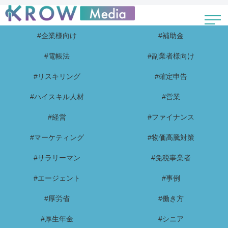
#企業様向け
#補助金
#電帳法
#副業者様向け
#リスキリング
#確定申告
#ハイスキル人材
#営業
#経営
#ファイナンス
#マーケティング
#物価高騰対策
#サラリーマン
#免税事業者
#エージェント
#事例
#厚労省
#働き方
#厚生年金
#シニア