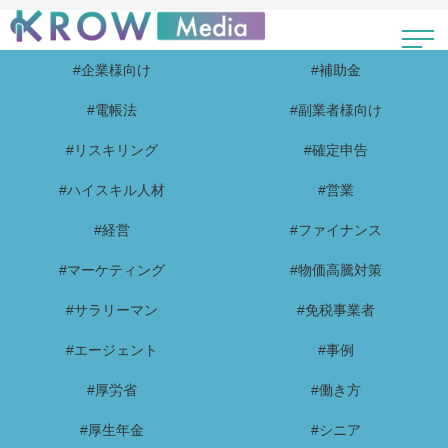
#企業様向け
#補助金
#電帳法
#副業者様向け
#リスキリング
#確定申告
#ハイスキル人材
#営業
#経営
#ファイナンス
#マーケティング
#物価高騰対策
#サラリーマン
#免税事業者
#エージェント
#事例
#厚労省
#働き方
#厚生年金
#シニア