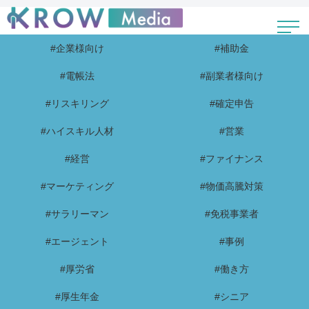
#企業様向け
#補助金
#電帳法
#副業者様向け
#リスキリング
#確定申告
#ハイスキル人材
#営業
#経営
#ファイナンス
#マーケティング
#物価高騰対策
#サラリーマン
#免税事業者
#エージェント
#事例
#厚労省
#働き方
#厚生年金
#シニア