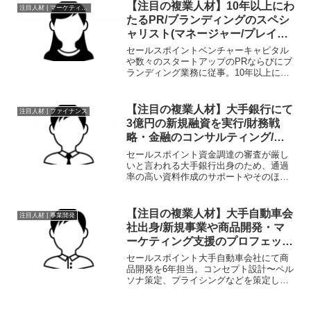
日本企業のアライアンス、資本提携案件
【注目の複業人材】10年以上にわ
注目人材 | マーケティング
の創出と執行支援、ヨーロッ...
たるPR/ブランディングのスペシ
ャリスト(マネージャー/プレイヤ
ーとしても活躍）
セールスポイントベンチャーキャピタル
や数々のスタートアップのPRならびにブ
ランディング業務に従事。10年以上にわ
たる経験・知見を活かし、2020年に法人
化。職歴2005年4月～2006年7月 メーカ
ー経営戦略室2007年2月～2011年9月...
【注目の複業人材】大手銀行にて
注目人材 | ファイナンス
3億円の新規融資を実行/財務戦
略・金融のコンサルティング/ア
ドバイザー
セールスポイント資金調達の審査が厳し
いと言われる大手銀行出身のため、通過
率の高い資料作成のサポートやそのほか
財務・金融に関わる事項をオールラウン
ドでサポートM&Aの前/後コンサル、資金
調達、財務戦略、セカンドオピニオン、
【注目の複業人材】大手自動車会
注目人材 | 事業開発
事業承継、IPO支援...
社出身/新規事業や商品開発・マ
ーケティング支援のプロフェッシ
ョナル
セールスポイント大手自動車会社にて商
品開発を6年担当。コンセプト設計〜ペル
ソナ策定、プライシングなどを策定し、
円滑なマーケティング活動に貢献。独立
後は経験を活かして、企業における課題