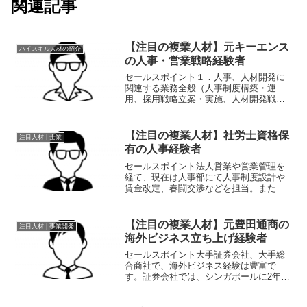
関連記事
【注目の複業人材】元キーエンス
ハイスキル人材の紹介
の人事・営業戦略経験者
セールスポイント１．人事、人材開発に
関連する業務全般（人事制度構築・運
用、採用戦略立案・実施、人材開発戦略
立案・実施、組織設計、評価、異動な
ど）２．事業戦略実現に向けた推進（ビ
ジョン・戦略の浸透、売上・利益管理、
【注目の複業人材】社労士資格保
注目人材 | 士業
風土改革など）３．多様な経験...
有の人事経験者
セールスポイント法人営業や営業管理を
経て、現在は人事部にて人事制度設計や
賃金改定、春闘交渉などを担当。また、
社労士資格も保有しているため、社労士
専業の案件も対応可能。職歴・化粧品メ
ーカー 2003/03 - 現在 営業管理部では、
【注目の複業人材】元豊田通商の
注目人材 | 事業開発
得意先店頭...
海外ビジネス立ち上げ経験者
セールスポイント大手証券会社、大手総
合商社で、海外ビジネス経験は豊富で
す。証券会社では、シンガポールに2年駐
在し、日本企業のシンガポール上場支
援、現地で中国企業や東南アジア企業と