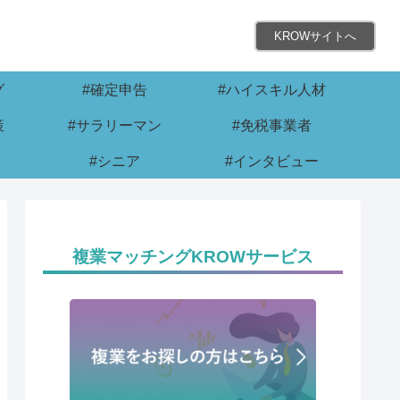
KROWサイトへ
グ
#確定申告
#ハイスキル人材
策
#サラリーマン
#免税事業者
#シニア
#インタビュー
複業マッチングKROWサービス