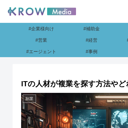
#企業様向け
#補助金
#営業
#経営
#エージェント
#事例
ITの人材が複業を探す方法や
副業