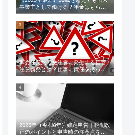
事業主として働ける？年金はもらえ
る？老後資金対策も解説！
準委任契約で受注者に発生する善管
注意義務とは？仕事に責任を持って
トラブルを未然に防ごう！
2026年（令和8年）確定申告｜税制改
正のポイントと申告時の注意点をわ