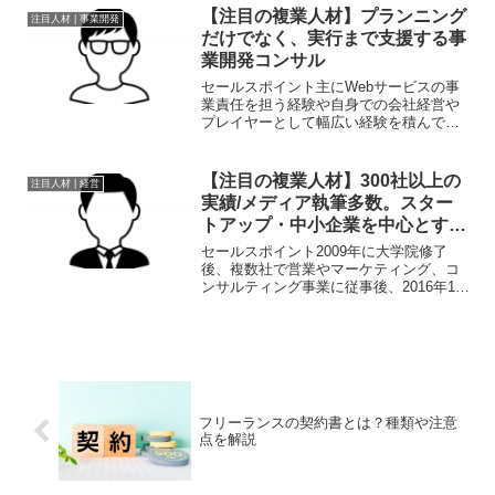
開発で培ったノウハウを活かして、戦
【注目の複業人材】プランニング
注目人材 | 事業開発
略〜実行までご一緒いたしま...
だけでなく、実行まで支援する事
業開発コンサル
セールスポイント主にWebサービスの事
業責任を担う経験や自身での会社経営や
プレイヤーとして幅広い経験を積んでき
ました。戦略を立案しつつも、ハンズオ
ンで陣頭指揮を取り、事業・サービス拡
大させるのが強み。事業開発において
【注目の複業人材】300社以上の
注目人材 | 経営
は、新規事業／サービス開...
実績/メディア執筆多数。スター
トアップ・中小企業を中心とする
経営戦略&売上拡大を支援
セールスポイント2009年に大学院修了
後、複数社で営業やマーケティング、コ
ンサルティング事業に従事後、2016年11
月に独立起業。独立起業後は、個人の独
立起業やスモールビジネスの売上・利益
最大化に向けた戦略的意思決定を１対１
でサポート。事業...
フリーランスの契約書とは？種類や注意
点を解説