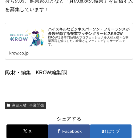
持ちの方、起業家の方など「真の意味の複業」を目指す人
を募集しています！
ハイスキルなビジネスパーソン・フリーランスが
多数登録する複業マッチングサービスKROW
KROWは各専門領域のプロフェッショナル人材と様々な事
業課題を解決したい企業とをマッチングするサービスで
す。
krow.co.jp
[取材・編集 KROW編集部]
注目人材 | 事業開発
シェアする
X
Facebook
はてブ