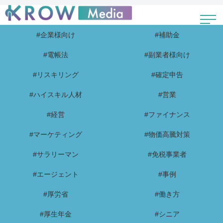
#企業様向け
#補助金
#電帳法
#副業者様向け
#リスキリング
#確定申告
#ハイスキル人材
#営業
#経営
#ファイナンス
#マーケティング
#物価高騰対策
#サラリーマン
#免税事業者
#エージェント
#事例
#厚労省
#働き方
#厚生年金
#シニア