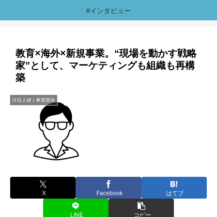
#インタビュー
教育×海外×新規事業。“現場を動かす戦略
家”として、マーケティングも組織も再構
築
注目人材 | 事業開発
X
Facebook
はてブ
LINE
コピー