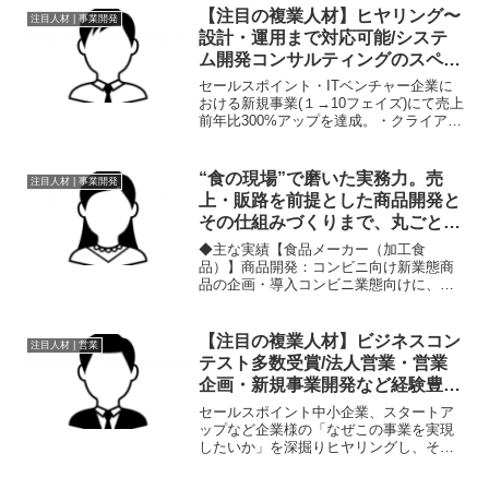
と「主体性（オーナーシップ）」をキー
【注目の複業人材】ヒヤリング〜
注目人材 | 事業開発
ワードにコンサルテ...
設計・運用まで対応可能/システ
ム開発コンサルティングのスペシ
ャリスト
セールスポイント・ITベンチャー企業に
おける新規事業(１→10フェイズ)にて売上
前年比300%アップを達成。・クライアン
トへのヒヤリングからシステム設計、運
用への落とし込みまで対応可能。職歴・
2020年から、大手ビジネスチャットツー
“食の現場”で磨いた実務力。売
注目人材 | 事業開発
ルにおけ...
上・販路を前提とした商品開発と
その仕組みづくりまで、丸ごと支
援“
◆主な実績【食品メーカー（加工食
品）】商品開発：コンビニ向け新業態商
品の企画・導入コンビニ業態向けに、売
れ筋カテゴリーへマッチした新商品を開
発。スピード感ある改廃に対応し、棚割
を維持しつつ年間5,000万円以上（出荷ベ
【注目の複業人材】ビジネスコン
注目人材 | 営業
ース）の売上増を実現。...
テスト多数受賞/法人営業・営業
企画・新規事業開発など経験豊富
なコンサルタント
セールスポイント中小企業、スタートア
ップなど企業様の「なぜこの事業を実現
したいか」を深掘りヒヤリングし、その
思いを形（事業化）することをお手伝い
します。法人営業や営業企画、新規事業