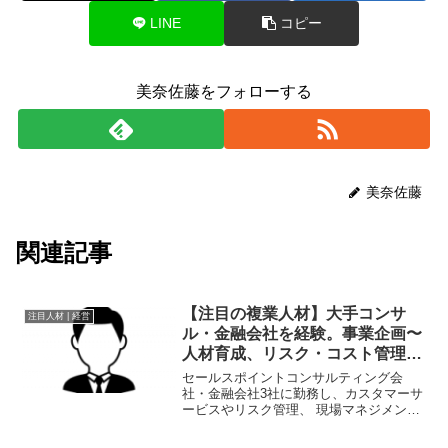
LINE
コピー
美奈佐藤をフォローする
美奈佐藤
関連記事
【注目の複業人材】大手コンサ
注目人材 | 経営
ル・金融会社を経験。事業企画〜
人材育成、リスク・コスト管理ま
で実施
セールスポイントコンサルティング会
社・金融会社3社に勤務し、カスタマーサ
ービスやリスク管理、 現場マネジメン
ト、プロジェクト管理など多様な業務に
従事。2022年5月に起業。「大人の学び」