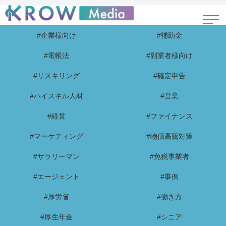
#企業様向け
#補助金
#電帳法
#副業者様向け
#リスキリング
#確定申告
#ハイスキル人材
#営業
#経営
#ファイナンス
#マーケティング
#物価高騰対策
#サラリーマン
#免税事業者
#エージェント
#事例
#厚労省
#働き方
#厚生年金
#シニア