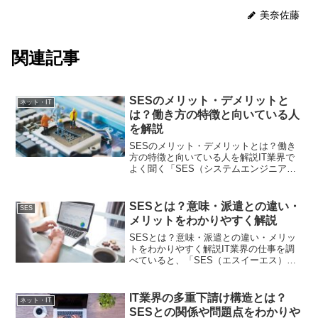
美奈佐藤
関連記事
SESのメリット・デメリットと
ネット・IT
は？働き方の特徴と向いている人
を解説
SESのメリット・デメリットとは？働き
方の特徴と向いている人を解説IT業界で
よく聞く「SES（システムエンジニアリ
ングサービス）」という働き方。未経験
からエンジニアを目指す人や、転職を考
えている人にとって身近な選択肢の一つ
SESとは？意味・派遣との違い・
SES
です。しかし一方で...
メリットをわかりやすく解説
SESとは？意味・派遣との違い・メリッ
トをわかりやすく解説IT業界の仕事を調
べていると、「SES（エスイーエス）」
という言葉をよく目にします。しかし、
「なんとなく聞いたことはあるけれど、
実はよく分からない」という人も多いの
IT業界の多重下請け構造とは？
ネット・IT
ではないでしょうか...
SESとの関係や問題点をわかりや