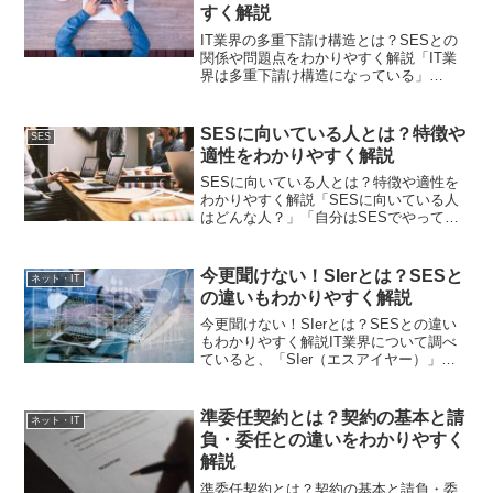
すく解説
IT業界の多重下請け構造とは？SESとの
関係や問題点をわかりやすく解説「IT業
界は多重下請け構造になっている」
「SESは中抜きが多いって本当？」IT業
界について調べていると、このような言
葉を見かけることがあります。特にSES
SESに向いている人とは？特徴や
SES
に興味を持った方...
適性をわかりやすく解説
SESに向いている人とは？特徴や適性を
わかりやすく解説「SESに向いている人
はどんな人？」「自分はSESでやってい
けるのか不安…」そんな疑問を持ってい
る方も多いのではないでしょうか。特
に、未経験からIT業界に挑戦する場合
今更聞けない！SIerとは？SESと
ネット・IT
や、転職を検討してい...
の違いもわかりやすく解説
今更聞けない！SIerとは？SESとの違い
もわかりやすく解説IT業界について調べ
ていると、「SIer（エスアイヤー）」や
「SES」という言葉を目にすることがあ
ります。しかし、「名前は聞いたことが
あるけれど、違いがよくわからない」と
準委任契約とは？契約の基本と請
ネット・IT
いう方も多...
負・委任との違いをわかりやすく
解説
準委任契約とは？契約の基本と請負・委