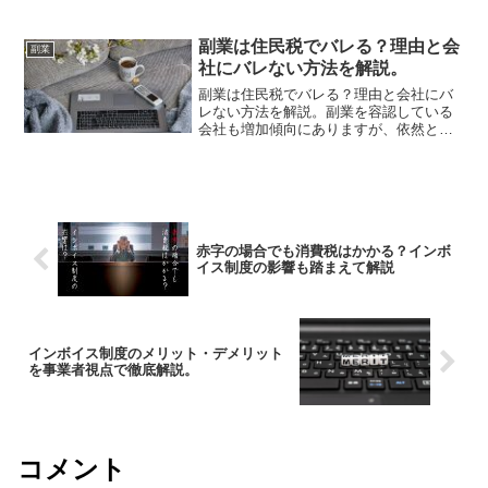
人にお話しを伺い、メリットや困難だっ
た点をご紹介します。読んでくださる方
にとって「一つの選択肢が増える」そん
副業は住民税でバレる？理由と会
副業
な記事になれば...
社にバレない方法を解説。
副業は住民税でバレる？理由と会社にバ
レない方法を解説。副業を容認している
会社も増加傾向にありますが、依然とし
て副業を禁止している会社も存在しま
す。そこで今回は住民税で副業がバレる
理由と会社にバレない方法を解説しま
す。そもそも住民税とは？住民...
赤字の場合でも消費税はかかる？インボ
イス制度の影響も踏まえて解説
インボイス制度のメリット・デメリット
を事業者視点で徹底解説。
コメント