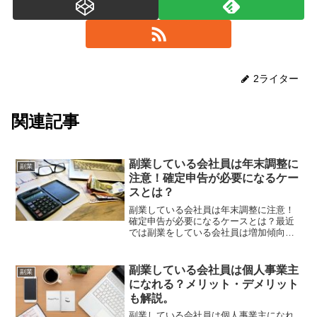
2ライター
関連記事
副業している会社員は年末調整に
副業
注意！確定申告が必要になるケー
スとは？
副業している会社員は年末調整に注意！
確定申告が必要になるケースとは？最近
では副業をしている会社員は増加傾向に
ありますが、ある条件を満たすことで年
末調整だけではなく、年末調整が必要に
なるケースもあります。そのため、知ら
副業している会社員は個人事業主
副業
なかったことで申告漏れを...
になれる？メリット・デメリット
も解説。
副業している会社員は個人事業主になれ