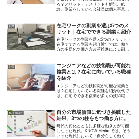
る？メリット・デメリットも解説。結
論、副業をしている会社員は個人事業主
になれます。そして、個人事業主になる
ことで、金銭面だけでなくその他のメリ
ットも存在します、そこで今回は副業し
在宅ワークの副業を選ぶ5つのメ
副業
ている会社員は個人事業主に...
リット｜在宅でできる副業も紹介
在宅ワークの副業を選ぶ5つのメリット｜
在宅でできる副業も紹介近年では、働き
方の多様化や働き方改革推進による副業
解禁など、副業・複業が浸透してきてい
ます。そんな副業ですが、在宅でできる
仕事も数多く存在し、多くのメリットが
エンジニアなどの技術職が可能な
副業
あります。そこでこちら...
複業とは？在宅に向いている職種
を紹介
エンジニアなどの技術職が可能な複業と
は？在宅に向いている職種を紹介現代で
は、在宅でできる複業が多くの技術職に
とって現実的な選択肢となっています。
特にエンジニアやデザイナーなど専門ス
キルを持つ人は、その知識を活かして効
自分の市場価値に気づき挑戦した
会社員向け
率よく副収入を得るチャン...
結果、3つの柱をもつ働き方に。
時代の変化とともに多様な働き方が可能
になった現代。KROW Media では、そう
いった現代において「自分らしく働く」