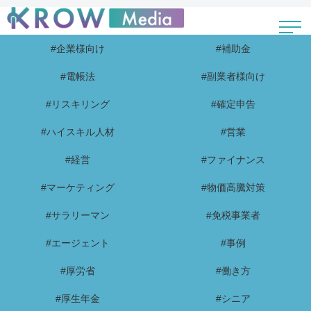
#企業様向け
#補助金
#電帳法
#副業者様向け
#リスキリング
#確定申告
#ハイスキル人材
#営業
#経営
#ファイナンス
#マーケティング
#物価高騰対策
#サラリーマン
#免税事業者
#エージェント
#事例
#厚労省
#働き方
#厚生年金
#シニア