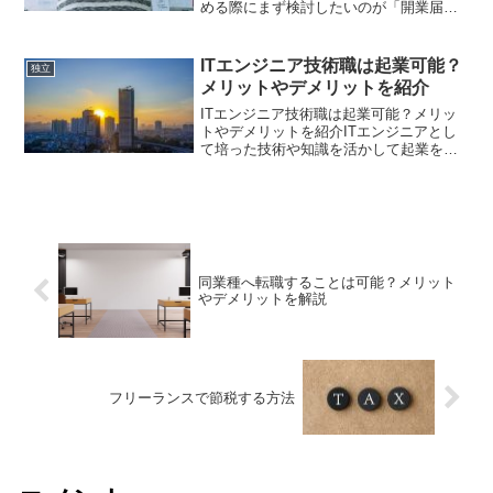
める際にまず検討したいのが「開業届」
です。これは、税務署に事業を開始した
ことを届け出る書類で、提出することで
得られるメリットが多くあります。特
ITエンジニア技術職は起業可能？
独立
に、青色申告ができるように...
メリットやデメリットを紹介
ITエンジニア技術職は起業可能？メリッ
トやデメリットを紹介ITエンジニアとし
て培った技術や知識を活かして起業を考
える人が増えています。特にシステム開
発やプログラミングといった専門スキル
を持つエンジニアは、リモートワークや
柔軟な働き方を取り入...
同業種へ転職することは可能？メリット
やデメリットを解説
フリーランスで節税する方法