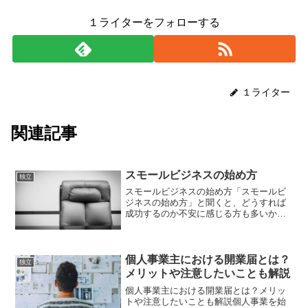
１ライターをフォローする
１ライター
関連記事
スモールビジネスの始め方
独立
スモールビジネスの始め方「スモールビ
ジネスの始め方」と聞くと、どうすれば
成功するのか不安に感じる方も多いかも
しれません。しかし、スモールビジネス
は大企業を目指さず、少ない資金と規模
で始められるため、非常に柔軟で自由度
が高いのが特徴です。自分...
個人事業主における開業届とは？
独立
メリットや注意したいことも解説
個人事業主における開業届とは？メリッ
トや注意したいことも解説個人事業を始