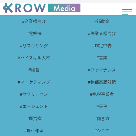
#企業様向け
#補助金
#電帳法
#副業者様向け
#リスキリング
#確定申告
#ハイスキル人材
#営業
#経営
#ファイナンス
#マーケティング
#物価高騰対策
#サラリーマン
#免税事業者
#エージェント
#事例
#厚労省
#働き方
#厚生年金
#シニア