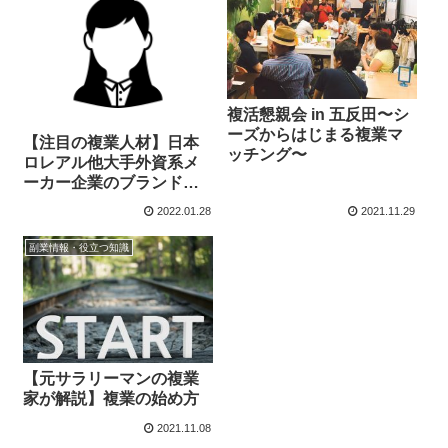
複活懇親会 in 五反田〜シ
ーズからはじまる複業マ
【注目の複業人材】日本
ッチング〜
ロレアル他大手外資系メ
ーカー企業のブランドマ
ネージャー、マーケティ
2022.01.28
2021.11.29
ング経験者
副業情報・役立つ知識
【元サラリーマンの複業
家が解説】複業の始め方
2021.11.08