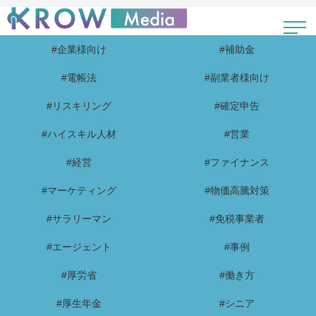
#企業様向け
#補助金
#電帳法
#副業者様向け
#リスキリング
#確定申告
#ハイスキル人材
#営業
#経営
#ファイナンス
#マーケティング
#物価高騰対策
#サラリーマン
#免税事業者
#エージェント
#事例
#厚労省
#働き方
#厚生年金
#シニア