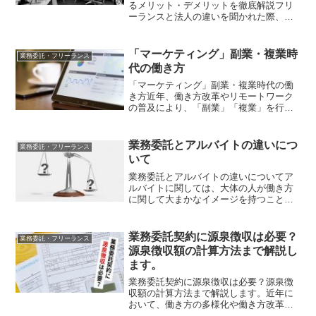
るメリット・デメリットを徹底解説フリ
ーランスと法人の違いを聞かれた際、明
確に答えられるでしょうか？また、状況
によってはフリーランスの方が法人化す
ることで大きな節税効果が期待でき、手
「マーケティング」副業・複業時
業務委託・フリーランス
元に残るお金を増やすこと...
代の働き方
「マーケティング」副業・複業時代の働
き方近年、働き方改革やリモートワーク
の普及により、「副業」「複業」を行う
人が急増しています。特に2020年代以
降、企業の側も「終身雇用」や「正社員
中心の働き方」から脱却し、業務委託契
業務委託とアルバイトの違いにつ
業務委託・フリーランス
約による柔軟な人材活用...
いて
業務委託とアルバイトの違いについてア
ルバイトに関しては、大体の人が働き方
に関して大まかなイメージを持つことが
できるかと思いますが、業務委託との違
いは？と問われたときに答えられる人は
どのくらいいるでしょうか？今回はその
業務委託契約に源泉徴収は必要？
業務委託・フリーランス
違いについて迫っていきた...
源泉徴収額の計算方法まで解説し
ます。
業務委託契約に源泉徴収は必要？源泉徴
収額の計算方法まで解説します。近年に
おいて、働き方の多様化や働き方改革推
進の影響もあり、業務委託という言葉が