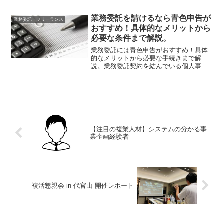
今までよりも一般化したように思いま
す。また、今後は社会問題として人材不
業務委託を請けるなら青色申告が
業務委託・フリーランス
足が懸念されていることから...
おすすめ！具体的なメリットから
必要な条件まで解説。
業務委託には青色申告がおすすめ！具体
的なメリットから必要な手続きまで解
説。業務委託契約を結んでいる個人事業
主の方にとって、所得が年間48万円を超
える場合、必ず必要になります。そんな
確定申告ですが、「青色申告」と「白色
申告」の2種類が存在する...
【注目の複業人材】システムの分かる事
業企画経験者
複活懇親会 in 代官山 開催レポート