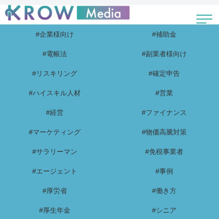
#企業様向け
#補助金
#電帳法
#副業者様向け
#リスキリング
#確定申告
#ハイスキル人材
#営業
#経営
#ファイナンス
#マーケティング
#物価高騰対策
#サラリーマン
#免税事業者
#エージェント
#事例
#厚労省
#働き方
#厚生年金
#シニア