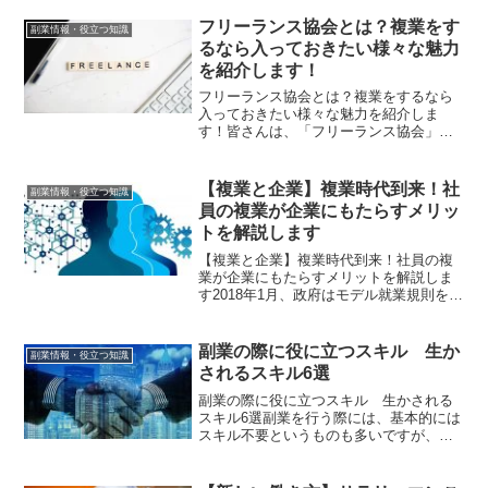
が、意味は全く異なります。複業と副業
では、働き方だけでなく、始める目的も
フリーランス協会とは？複業をす
副業情報・役立つ知識
異なることが多く、始める...
るなら入っておきたい様々な魅力
を紹介します！
フリーランス協会とは？複業をするなら
入っておきたい様々な魅力を紹介しま
す！皆さんは、「フリーランス協会」を
ご存知でしょうか。一度は聞いたことが
ある方もいると思いますが、そのままの
意味で、フリーランスの方向けの協会で
【複業と企業】複業時代到来！社
副業情報・役立つ知識
す。今回は、フリーランス協...
員の複業が企業にもたらすメリッ
トを解説します
【複業と企業】複業時代到来！社員の複
業が企業にもたらすメリットを解説しま
す2018年1月、政府はモデル就業規則を改
定し、「許可なく許可なく他の会社等の
業務に従事しないこと」という文言を削
除しました。政府が「働き方改革」を掲
副業の際に役に立つスキル 生か
副業情報・役立つ知識
げ、積極的に複業を...
されるスキル6選
副業の際に役に立つスキル 生かされる
スキル6選副業を行う際には、基本的には
スキル不要というものも多いですが、一
方でスキルを持っていると、高収入につ
ながったり自分の好きなことや本業を生
かすことができたりというメリットがあ