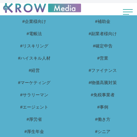
#企業様向け
#補助金
#電帳法
#副業者様向け
#リスキリング
#確定申告
#ハイスキル人材
#営業
#経営
#ファイナンス
#マーケティング
#物価高騰対策
#サラリーマン
#免税事業者
#エージェント
#事例
#厚労省
#働き方
#厚生年金
#シニア