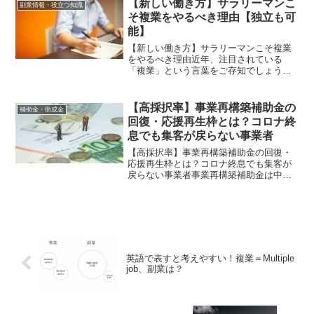
【新しい働き方】サラリーマンこ
副業情報・役立つ知識
ります。例えば、エクセ...
そ複業をやるべき理由【独立も可
能】
【新しい働き方】サラリーマンこそ複業
をやるべき理由近年、注目されている
「複業」という言葉をご存知でしょう
か？特に最近では、サラリーマンの新し
い働き方として複業を取り入れるサラリ
ーマンの方が増えてきています。複業が
【高採択率】事業再構築補助金の
補助金・助成金
浸透し始めている理由は、「や...
回復・応援再生枠とは？コロナ終
息でも集客が戻らない事業者
【高採択率】事業再構築補助金の回復・
応援再生枠とは？コロナ終息でも集客が
戻らない事業者事業再構築補助金は中小
企業が新しい取り組みを始める際に支援
する制度で、元々は新型コロナウィルス
の影響を受けた企業の業績回復を促進す
るために提供されていまし...
英語で表すと考えやすい！複業＝Multiple
job、副業は？