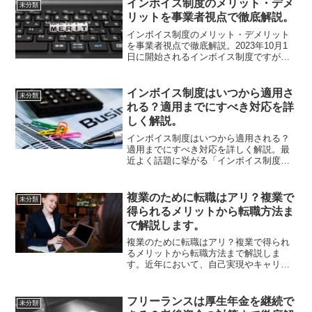
インボイス制度のメリット・デメ
未分類
何があるの？」と気になって...
リットを事業者視点で徹底解説。
インボイス制度のメリット・デメリット
を事業者視点で徹底解説。2023年10月1
日に開始されるインボイス制度ですが、
具体的なメリット・デメリットはご存知
でしょうか？特に免税事業者の人はしっ
かり知っておかないと損をする恐れもあ
インボイス制度はいつから適用さ
未分類
ります。そこで今回...
れる？適用までにすべき対応を詳
しく解説。
インボイス制度はいつから適用される？
適用までにすべき対応を詳しく解説。最
近よく話題に挙がる「インボイス制度」
ですが、いつから適用されるのかご存知
だったでしょうか？結論「2023年10月1
日」から適用されます。そして、それま
複業のために転職はアリ？複業で
未分類
でにしておくべき対...
得られるメリットから転職方法ま
で解説します。
複業のために転職はアリ？複業で得られ
るメリットから転職方法まで解説しま
す。近年において、自己実現やキャリア
の幅を広げる働き方として「複業」が注
目されてきています。しかし、現職では
複業が容認されておらず、転職しようか
フリーランスは厚生年金を継続で
未分類
迷っている方も多いのではな...