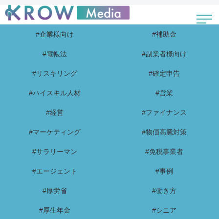
#企業様向け
#補助金
#電帳法
#副業者様向け
#リスキリング
#確定申告
#ハイスキル人材
#営業
#経営
#ファイナンス
#マーケティング
#物価高騰対策
#サラリーマン
#免税事業者
#エージェント
#事例
#厚労省
#働き方
#厚生年金
#シニア