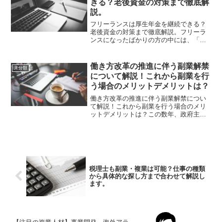
きる？老後資金の対策まで徹底解
説。
フリーランスは厚生年金を継続できる？
老後資金の対策まで徹底解説。フリーラ
ンスになったばかりの方の中には、「厚
生年金ってこのまま継続できるの？」と
気になっている方もいるのではないでし
ょうか？本記事では、フリーランスが厚
働き方改革の推進に伴う副業解禁
未分類
生年金を継続できるのか？...
について解説！これから副業を行
う場合のメリットデメリットは？
働き方改革の推進に伴う副業解禁につい
て解説！これから副業を行う場合のメリ
ットデメリットは？この数年、政府主導
で進められている働き方改革。この働き
方改革の一環で、副業の解禁、推進が叫
ばれるようになりました。厚労省がこの
方針を打ち出して5年以上...
税理士も副業・複業は可能？仕事の種類
から具体的な探し方まで合わせて解説し
ます。