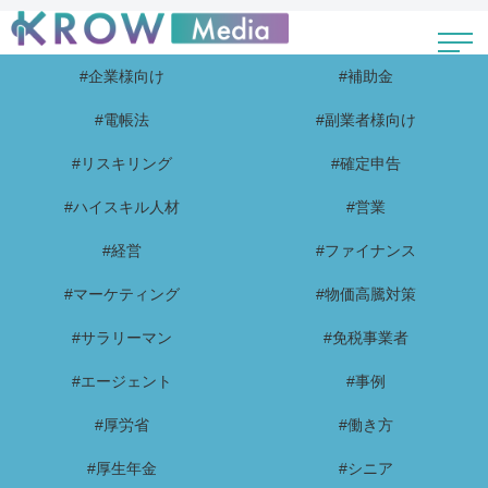
#企業様向け
#補助金
#電帳法
#副業者様向け
#リスキリング
#確定申告
#ハイスキル人材
#営業
#経営
#ファイナンス
#マーケティング
#物価高騰対策
#サラリーマン
#免税事業者
#エージェント
#事例
#厚労省
#働き方
#厚生年金
#シニア