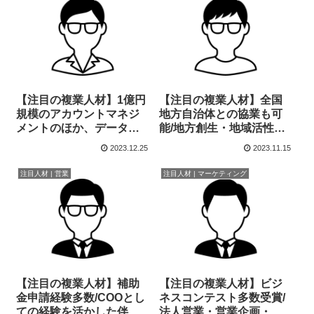
【注目の複業人材】1億円
【注目の複業人材】全国
規模のアカウントマネジ
地方自治体との協業も可
メントのほか、データを
能/地方創生・地域活性事
活用したオフラインマー
業のエキスパート
2023.12.25
2023.11.15
ケティングやDX推進のス
ペシャリスト
注目人材 | 営業
注目人材 | マーケティング
【注目の複業人材】補助
【注目の複業人材】ビジ
金申請経験多数/COOとし
ネスコンテスト多数受賞/
ての経験を活かした伴奏
法人営業・営業企画・新