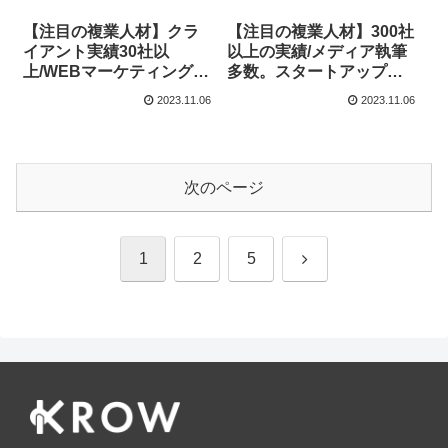
【注目の複業人材】クラ
【注目の複業人材】300社
イアント実績30社以
以上の実績/メディア執筆
上/WEBマーケティングの
多数。スタートアップ・
スペシャリスト(マーケテ
中小企業を中心とする経
2023.11.06
2023.11.06
ィング戦略設計〜クリエ
営戦略&売上拡大を支援
イティブ、広告運用まで)
次のページ
次
1
2
5
へ