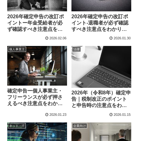
2026年確定申告の改訂ポ
2026年確定申告の改訂ポ
イントー年金受給者が必
イント-退職者が必ず確認
ず確認すべき注意点をわ
すべき注意点をわかりや
かりやすく解説
すく解説
2026.02.06
2026.01.30
個人事業主
法律
確定申告ー個人事業主・
2026年（令和8年）確定申
フリーランスが必ず押さ
告｜税制改正のポイント
えるべき注意点をわかり
と申告時の注意点をわか
やすく解説
りやすく解説
2026.01.23
2026.01.15
ネット・IT
企業向け