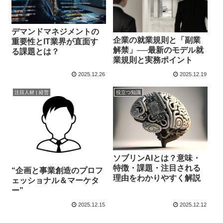
デマンドマネジメントの
企業の就業規則と「副業
重要性とIT業界が直面す
解禁」──最新のモデル就
る課題とは？
業規則と実務ポイント
2025.12.26
2025.12.19
注目人材 | 経営
役立つ知識
ソブリンAIとは？意味・
特徴・課題・注目される
“企画と事業創造のプロフ
理由をわかりやすく解説
ェッショナル＆マーケタ
ー”
2025.12.15
2025.12.12