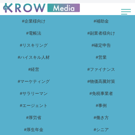
#企業様向け
#補助金
#電帳法
#副業者様向け
#リスキリング
#確定申告
#ハイスキル人材
#営業
#経営
#ファイナンス
#マーケティング
#物価高騰対策
#サラリーマン
#免税事業者
#エージェント
#事例
#厚労省
#働き方
#厚生年金
#シニア