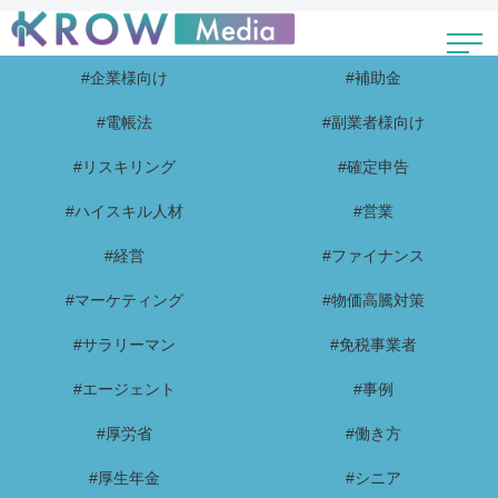
#企業様向け
#補助金
#電帳法
#副業者様向け
#リスキリング
#確定申告
#ハイスキル人材
#営業
#経営
#ファイナンス
#マーケティング
#物価高騰対策
#サラリーマン
#免税事業者
#エージェント
#事例
#厚労省
#働き方
#厚生年金
#シニア