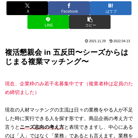
X
Facebook
はてブ
LINE
コピー
2021.11.29
2022.04.13
複活懇親会 in 五反田〜シーズからは
じまる複業マッチング〜
現在、企業枠のみ若干名募集中です（複業者枠は定員のた
め締切ました）
現在の人材マッチングの主流は日々の業務をやる人が不足
した時に実行できる人を探す形です。商品企画の考え方で
言うと
ニーズ志向の考え方
と表現できますし、中心にある
のは「人」ではなく「業務」であるとも言えます。業務を