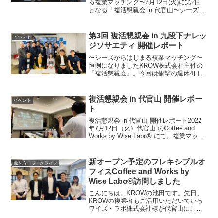
る複業マッチング〜7月12日(火)に第2回
となる「複活懇親会 in 代官山〜シーズか
らはじまる複業マッチング〜」を開催し
ます。前回のレポートはこちら。現在の
人材マッチングの主流は日々の業務をや
第3回 複活懇親会 in 九段下ナレッ
イベント
る人が...
ジソサエティ 開催レポート
〜シーズからはじまる複業マッチング〜
恒例になりましたKROW株式会社主催の
「複活懇親会」。今回は衝撃の週休4日制
という勤務制度を導入していることをイ
ンタビューさせていただいた東京・九段
下のナレッジソサエティさんのイベント
複活懇親会 in 代官山 開催レポー
イベント
スペースにて開催しま...
ト
複活懇親会 in 代官山 開催レポート2022
年7月12日（火）代官山 のCoffee and
Works by Wise Labo®︎ にて、複業マッチ
ングイベントが開催されました。とても
オシャレな空間での開催でしたが、実は
まだオープン前...
新オープン予定のフレキシブルオ
働き方・ワークライフ
フィスCoffee and Works by
Wise Labo®訪問しました
こんにちは。KROWの池田です。先日、
KROWの複業者もご活用いただいている
ワイズ・ラボ株式会社様が代官山にこれ
からオープンするシェアオフィスより気