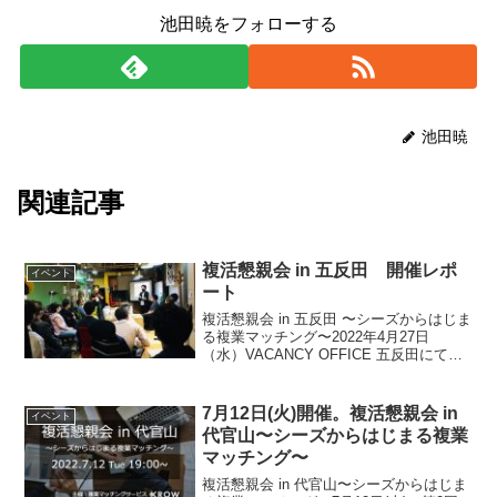
池田暁をフォローする
池田暁
関連記事
複活懇親会 in 五反田 開催レポ
イベント
ート
複活懇親会 in 五反田 〜シーズからはじま
る複業マッチング〜2022年4月27日
（水）VACANCY OFFICE 五反田にて、
複業マッチングイベントが開催されまし
た。採用活動で一般的な「ニーズ志向」
ではなく、あえて「シーズ志向」に注目
7月12日(火)開催。複活懇親会 in
イベント
し...
代官山〜シーズからはじまる複業
マッチング〜
複活懇親会 in 代官山〜シーズからはじま