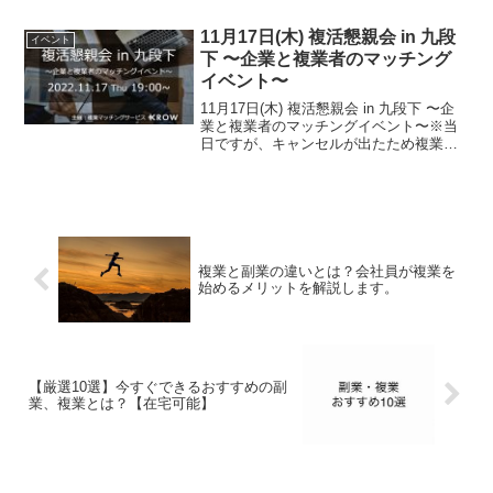
軽で、カフェより安心・充実の施設「フ
レキシブルオフィスCoffee and Works
11月17日(木) 複活懇親会 in 九段
イベント
by...
下 〜企業と複業者のマッチング
イベント〜
11月17日(木) 複活懇親会 in 九段下 〜企
業と複業者のマッチングイベント〜※当
日ですが、キャンセルが出たため複業者
枠のみ募集中です11月17日(木)の夜にお
酒を片手に企業と複業者希望者が語り合
うマッチングイベント「複活懇親会」を
開催...
複業と副業の違いとは？会社員が複業を
始めるメリットを解説します。
【厳選10選】今すぐできるおすすめの副
業、複業とは？【在宅可能】