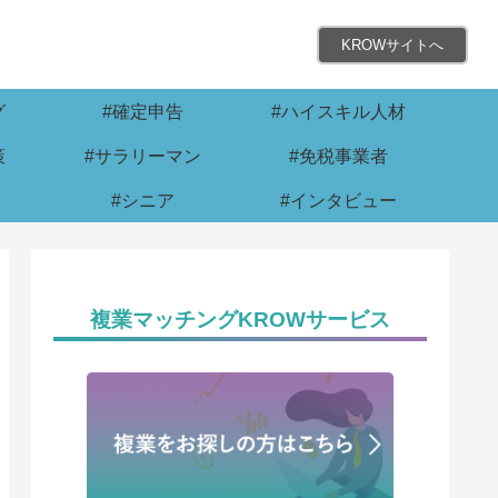
KROWサイトへ
グ
#確定申告
#ハイスキル人材
策
#サラリーマン
#免税事業者
#シニア
#インタビュー
複業マッチングKROWサービス