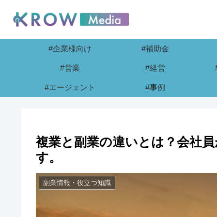
#企業様向け
#補助金
#営業
#経営
#エージェント
#事例
複業と副業の違いとは？会社員
す。
副業情報・役立つ知識