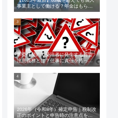
事業主として働ける？年金はもらえ
る？老後資金対策も解説！
準委任契約で受注者に発生する善管
注意義務とは？仕事に責任を持って
トラブルを未然に防ごう！
2026年（令和8年）確定申告｜税制改
正のポイントと申告時の注意点をわ