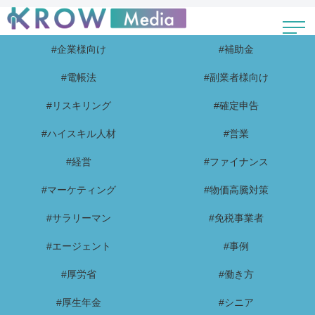
#企業様向け
#補助金
#電帳法
#副業者様向け
#リスキリング
#確定申告
#ハイスキル人材
#営業
#経営
#ファイナンス
#マーケティング
#物価高騰対策
#サラリーマン
#免税事業者
#エージェント
#事例
#厚労省
#働き方
#厚生年金
#シニア