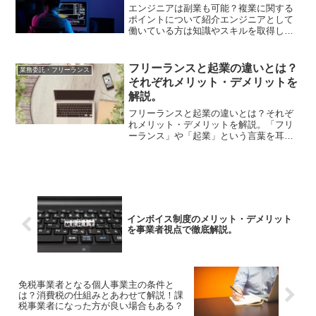
エンジニアは副業も可能？複業に関する
ポイントについて紹介エンジニアとして
働いている方は知識やスキルを取得して
いるため、いろいろな形態で働くことが
可能です。スキルを活かせれば本業以外
に副業として働いていたり、いくつか掛
フリーランスと起業の違いとは？
業務委託・フリーランス
け持ちしながら複業して収...
それぞれメリット・デメリットを
解説。
フリーランスと起業の違いとは？それぞ
れメリット・デメリットを解説。「フリ
ーランス」や「起業」という言葉を耳に
したことはあるが、具体的な違いは説明
できない、という方も多いのではないで
しょうか？フリーランスと起業には、そ
れぞれ意味や特徴が存在し...
インボイス制度のメリット・デメリット
を事業者視点で徹底解説。
免税事業者となる個人事業主の条件と
は？消費税の仕組みとあわせて解説！課
税事業者になった方が良い場合もある？