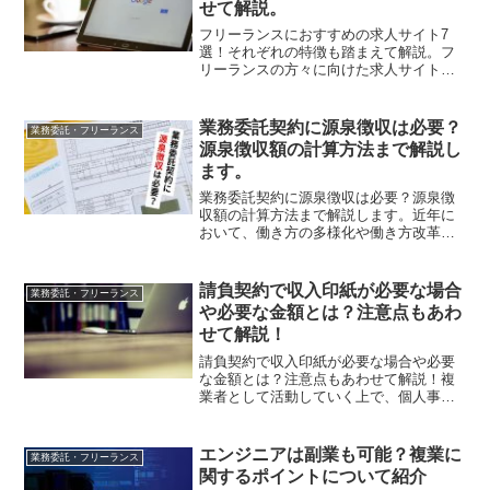
せて解説。
フリーランスにおすすめの求人サイト7
選！それぞれの特徴も踏まえて解説。フ
リーランスの方々に向けた求人サイトに
は、それぞれの特色があります。その
分、扱っている案件の種類も異なり、自
分にマッチしていない求人サイトから案
業務委託契約に源泉徴収は必要？
業務委託・フリーランス
件を見つけようとすると、時...
源泉徴収額の計算方法まで解説し
ます。
業務委託契約に源泉徴収は必要？源泉徴
収額の計算方法まで解説します。近年に
おいて、働き方の多様化や働き方改革推
進の影響もあり、業務委託という言葉が
今までよりも一般化したように思いま
す。また、今後は社会問題として人材不
請負契約で収入印紙が必要な場合
業務委託・フリーランス
足が懸念されていることから...
や必要な金額とは？注意点もあわ
せて解説！
請負契約で収入印紙が必要な場合や必要
な金額とは？注意点もあわせて解説！複
業者として活動していく上で、個人事業
主あるいは法人として、請負契約を締結
するケースがあるでしょう。通常、契約
書を取り交わす際に必要となるのが収入
エンジニアは副業も可能？複業に
業務委託・フリーランス
印紙です。条件を満たした...
関するポイントについて紹介