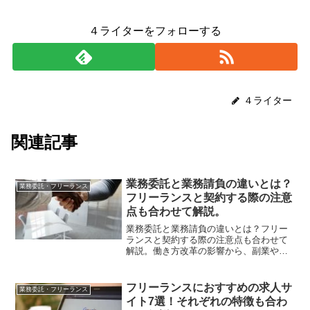
４ライターをフォローする
４ライター
関連記事
業務委託と業務請負の違いとは？
業務委託・フリーランス
フリーランスと契約する際の注意
点も合わせて解説。
業務委託と業務請負の違いとは？フリー
ランスと契約する際の注意点も合わせて
解説。働き方改革の影響から、副業や複
業、フリーランスのように多様な働き方
が一般化しつつあります。それと同時
に、他の会社やフリーランスなどの外部
フリーランスにおすすめの求人サ
業務委託・フリーランス
に委託する会社も増加傾向に...
イト7選！それぞれの特徴も合わ