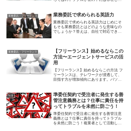
す。しかし、実際にトラブルに遭遇した
場合にどのように対処すれば良いかわか
らない方も多いのではないでしょうか？
業務委託で求められる英語力
業務委託・フリーランス
本記事ではフリーランス...
業務委託で求められる英語力はじめにそ
もそも業務委託とはどのような意味なの
でしょうか？答えは、自社で対応できな
い業務を、ほかの会社や個人といった外
部に任せる契約です。話は少し変わりま
すが、英語は世界の4人に1人が話す言語
であり、ビジネスにおい...
【フリーランス】始めるならこの
業務委託・フリーランス
方法〜エージェントサービスの活
用
【フリーランス】始めるならこの方法 フ
リーランスは、テレワークが浸透して、
目指す方が増加傾向にあります。パソコ
ンをネット環境があれば時間や場所にと
らわれずに働くことができます。仕事の
内容を自分で選べるなどのメリットがあ
準委任契約で受注者に発生する善
制度
るフリーランスですが、...
管注意義務とは？仕事に責任を持
ってトラブルを未然に防ごう！
準委任契約で受注者に発生する善管注意
義務とは？仕事に責任を持ってトラブル
を未然に防ごう！複業者として活動して
いくと、準委任契約をはじめとする業務