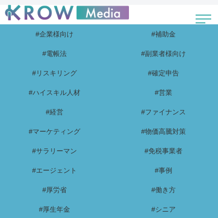
#企業様向け
#補助金
#電帳法
#副業者様向け
#リスキリング
#確定申告
#ハイスキル人材
#営業
#経営
#ファイナンス
#マーケティング
#物価高騰対策
#サラリーマン
#免税事業者
#エージェント
#事例
#厚労省
#働き方
#厚生年金
#シニア