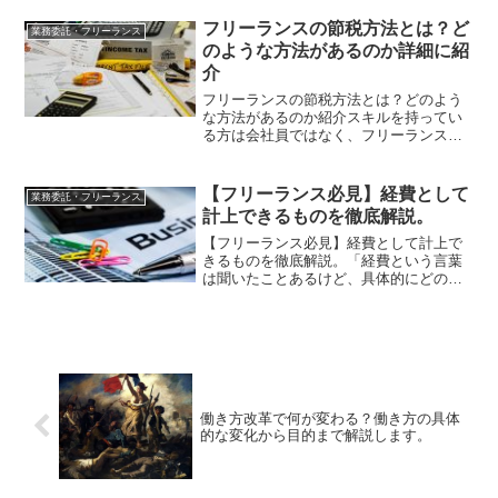
委託契約を締結する場合があるでしょ
う。本記事では、準委任契約を締結した
フリーランスの節税方法とは？ど
業務委託・フリーランス
際に受注者に課せられる善管...
のような方法があるのか詳細に紹
介
フリーランスの節税方法とは？どのよう
な方法があるのか紹介スキルを持ってい
る方は会社員ではなく、フリーランスと
して働くことも検討できます。フリーラ
ンスであれば、自分で自由に仕事時間な
どを決められるため、融通がききます。
【フリーランス必見】経費として
業務委託・フリーランス
ただ、フリーランスとして...
計上できるものを徹底解説。
【フリーランス必見】経費として計上で
きるものを徹底解説。「経費という言葉
は聞いたことあるけど、具体的にどのよ
うな意味をなすのかわからない...」「最
近フリーランスになったんだけど、何が
経費として計上できるのかわからな
い...」フリーランスに...
働き方改革で何が変わる？働き方の具体
的な変化から目的まで解説します。