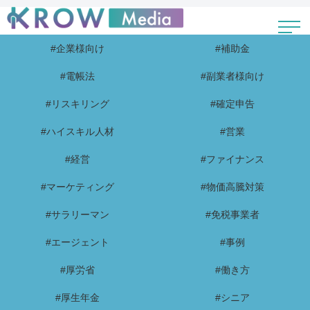
#企業様向け
#補助金
#電帳法
#副業者様向け
#リスキリング
#確定申告
#ハイスキル人材
#営業
#経営
#ファイナンス
#マーケティング
#物価高騰対策
#サラリーマン
#免税事業者
#エージェント
#事例
#厚労省
#働き方
#厚生年金
#シニア