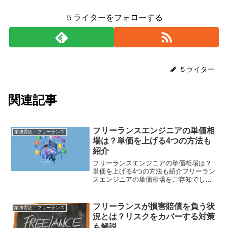
５ライターをフォローする
５ライター
関連記事
フリーランスエンジニアの単価相
業務委託・フリーランス
場は？単価を上げる4つの方法も
紹介
フリーランスエンジニアの単価相場は？
単価を上げる4つの方法も紹介フリーラン
スエンジニアの単価相場をご存知でしょ
うか？単価相場を知っておくことで、案
件を選ぶ際の判断材料になったり、単価
交渉による収入アップが期待できます。
フリーランスが損害賠償を負う状
業務委託・フリーランス
そこで本記事では、フリ...
況とは？リスクをカバーする対策
も解説。