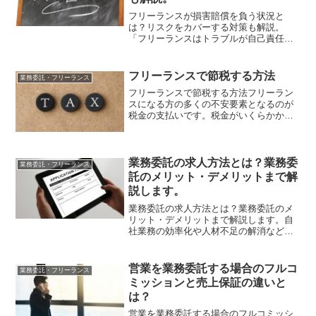
フリーランスが損害賠償を負う状況と
は？リスクをカバーする対策も解説。
「フリーランスはトラブルが自己責任に
なってしまう」という事実は知っていて
も、具体的にどのようなケースから損害
賠償などのリスクを負うのか知らない方
フリーランスで節税する方法
業務委託・フリーランス
も多いのではないでしょうか？...
フリーランスで節税する方法フリーラン
スになる方の多くの不安要素となるのが
税金の支払いです。税金がいくらかかる
のか、そして税金を減らすために何がで
きるのかに非常に興味があるでしょう。
この記事では、フリーランスの方が節税
するために必要な知識をご...
業務委託の求人方法とは？業務委
業務委託・フリーランス
託のメリット・デメリットまで解
説します。
業務委託の求人方法とは？業務委託のメ
リット・デメリットまで解説します。自
社業務の効率化や人材不足の解消などを
目的として、業務委託を行う企業が増加
傾向にあります。特に今後は、フリーラ
ンスの増加や副業を始める方が増える点
営業を業務委託する場合のフルコ
業務委託・フリーランス
などからも業務委託はより...
ミッションと売上保証の違いと
は？
営業を業務委託する場合のフルコミッシ