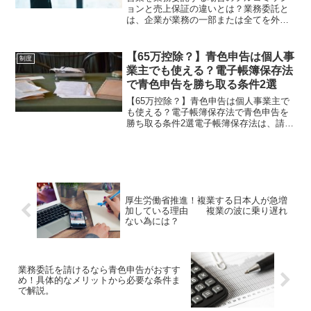
ョンと売上保証の違いとは？業務委託と
は、企業が業務の一部または全てを外部
の事業者や個人に委託することを指しま
す。業務委託には雇用関係は生まれず、
委託側と受託側の立場は対等になりま
【65万控除？】青色申告は個人事
制度
す。正社員は企業との間に雇...
業主でも使える？電子帳簿保存法
で青色申告を勝ち取る条件2選
【65万控除？】青色申告は個人事業主で
も使える？電子帳簿保存法で青色申告を
勝ち取る条件2選電子帳簿保存法は、請求
書などの取引書類を紙ではなく電子デー
タとして保存できるようにする法律で
す。2024年1月から、電子取引のデータを
電子データとして...
厚生労働省推進！複業する日本人が急増
加している理由 複業の波に乗り遅れ
ない為には？
業務委託を請けるなら青色申告がおすす
め！具体的なメリットから必要な条件ま
で解説。