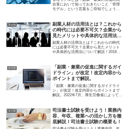
合算において知っておきたいこと「管理
モデル」という言葉をご存知でしょう
か？企業が管理モデルを導入することに
より、今まで労働者が副業している際に
必要だった労働時間の計算をなくすこと
副業人材の活用法とは？これから
未分類
が可能になります。そこでこ...
の時代には必要不可欠？企業から
見たメリットや具体的な活用法に
ついて解説！
副業人材の活用法とは？これからの時代
には必要不可欠？企業から見たメリット
や具体的な活用法について解説！2018
年、厚労省はモデル就業規則にて副業禁
止の規定を削除するとともに、「副業・
兼業の促進に関するガイドライン」を作
「副業・兼業の促進に関するガイ
未分類
成しました。これらの流...
ドライン」が改定！改定内容から
ポイントまで解説。
「副業・兼業の促進に関するガイドライ
ン」が改定！改定内容からポイントまで
解説。2022年7月、厚生労働省によって
「副業･兼業の促進に関するガイドライ
ン」が改定されました。しかし、そもそ
も「副業･兼業の促進に関するガイドライ
司法書士試験を受けよう！業務内
未分類
ンって何？」「どう...
容、年収、複業への活かし方を徹
底解説！司法書士試験の概要も！
司法書士試験を受けよう！業務内容、年