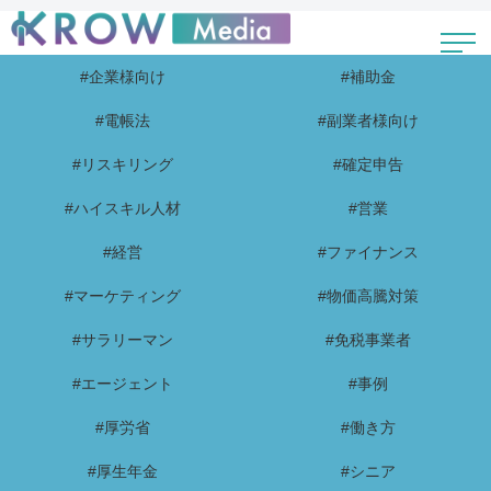
#企業様向け
#補助金
#電帳法
#副業者様向け
#リスキリング
#確定申告
#ハイスキル人材
#営業
#経営
#ファイナンス
#マーケティング
#物価高騰対策
#サラリーマン
#免税事業者
#エージェント
#事例
#厚労省
#働き方
#厚生年金
#シニア