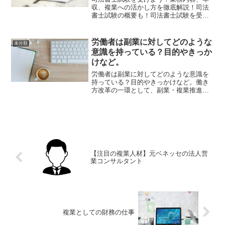
収、複業への活かし方を徹底解説！司法
書士試験の概要も！司法書士試験を受け
よう！司法書士と言えば、難易度の高い
資格というイメージがあるのではないで
しょうか？しかし、実際に司法書士とは
労働者は副業に対してどのような
未分類
どのような職業なのでしょ...
意識を持っている？目的やきっか
けなど。
労働者は副業に対してどのような意識を
持っている？目的やきっかけなど。働き
方改革の一環として、副業・複業推進の
動きも活発になり、副業という働き方が
徐々に浸透してきたイメージがあります
が、実際はどうなのでしょうか？こちら
では、労働者が副業に対し...
【注目の複業人材】元ベネッセの法人営
業コンサルタント
複業としての財務の仕事