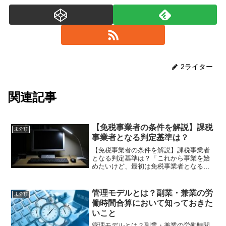
2ライター
関連記事
【免税事業者の条件を解説】課税
未分類
事業者となる判定基準は？
【免税事業者の条件を解説】課税事業者
となる判定基準は？「これから事業を始
めたいけど、最初は免税事業者となるの
か」「免税事業者として事業を始めたも
のの、いつから課税対象となるのか」消
費税の納付について、このような疑問を
管理モデルとは？副業・兼業の労
未分類
持たれる方もいらっしゃる...
働時間合算において知っておきた
いこと
管理モデルとは？副業・兼業の労働時間