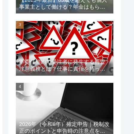
事業主として働ける？年金はもらえ
る？老後資金対策も解説！
準委任契約で受注者に発生する善管
注意義務とは？仕事に責任を持って
トラブルを未然に防ごう！
2026年（令和8年）確定申告｜税制改
正のポイントと申告時の注意点をわ