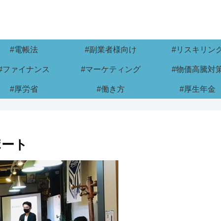
#電帳法
#副業者様向け
#リスキリン
#ファイナンス
#マーケティング
#物価高騰対
#厚労省
#働き方
#厚生年金
ポート