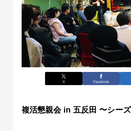
X
Facebook
複活懇親会 in 五反田 〜シ