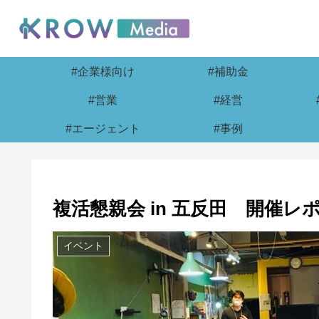
#企業様向け
#補助金
#営業
#経営
#エージェント
#事例
複活懇親会 in 五反田 開催レ
イベント