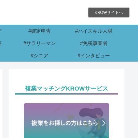
KROWサイトへ
グ
#確定申告
#ハイスキル人材
策
#サラリーマン
#免税事業者
#シニア
#インタビュー
複業マッチングKROWサービス