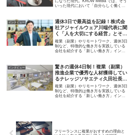
になった現代。KROW Media では、そう
いった現代において「自分らしく働く」
人にお話しを伺い、メリットや困難だっ
た点をご紹介します。読んでくださる方
にとって「一つの選択肢が増える」そん
週休3日で最高益を記録！株式会
インタビュー
な記事になれば...
社アジャイルウェア川端代表に聞
く「人を大切にする経営」とその
先の未来
複業（副業）やリモートワーク、週休3日
制など、特徴的な働き方を実践している
会社を紹介する「新しい働き方」インタ
ビューシリーズ。第3回は、株式会社アジ
ャイルウェア代表取締役CEO川端様にお
話を伺いました。週休3日制を取り入れな
驚きの週休4日制！複業（副業）
インタビュー
がら2023年は...
推進企業で優秀な人材獲得してい
るナレッジソサエティ久田社長イ
ンタビュー
複業（副業）やリモートワーク、週休3日
制など、特徴的は働き方を実践している
会社を紹介する「新しい働き方」インタ
ビューシリーズ。記念すべき第1回の紹介
事例は「ナレッジソサエティ」久田社長
です！【ナレッジソサエティ】フリーラ
ンスや起業家を支援す...
フリーランスに複業がおすすめの理由と