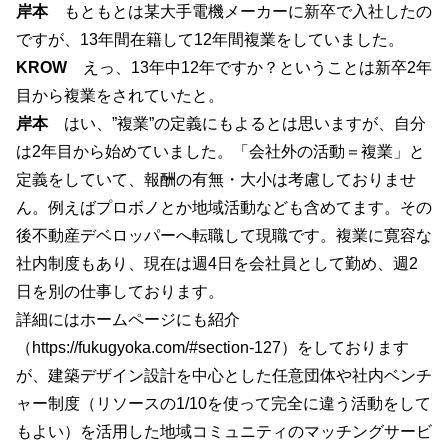
岸本
もともとは某大手電機メーカーに新卒で入社したの
ですが、13年間在籍して12年間複業をしていました。
KROW
えっ、13年中12年ですか？ということは新卒2年
目から複業をされていたと。
岸本
はい、”複業”の定義にもよるとは思いますが、自分
は2年目から始めていました。「会社外の活動＝複業」と
定義をしていて、報酬の有無・大小は考慮しておりませ
ん。例えばプロボノとか地域活動なども含めてます。その
後不動産デベロッパーへ転職して現職です。複業に寛容な
社内制度もあり、現在は週4日を会社員として勤め、週2
日を別の仕事しております。
詳細にはホームページにも紹介
（https://fukugyoka.com/#section-127）をしております
が、建築デザイン設計を中心とした任意団体や社内ベンチ
ャー制度（リソースの1/10を使って完全に違う活動をして
もよい）を活用した地域コミュニティのマッチングサービ