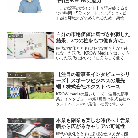
それがKROWの魅力
【この記事のポイント】※読み終えるま
での時間：5分スタートアップではスピー
ド感と即戦力が求められるため、柔軟な
対応と経験豊富な複業（副業）人材を探
していた複業人材で大切なのは、コミュ
ニケーション力と柔軟性、そして主体性
自分の市場価値に気づき挑戦した
会社員向け
を持っていることKRO...
結果、3つの柱をもつ働き方に。
時代の変化とともに多様な働き方が可能
になった現代。KROW Media では、そう
いった現代において「自分らしく働く」
人にお話しを伺い、メリットや困難だっ
た点をご紹介します。読んでくださる方
にとって「一つの選択肢が増える」そん
【注目の新事業インタビューシリ
インタビュー
な記事になれば...
ーズ】スポーツビジネスの最先
端！株式会社ネクストベース 中
尾信一社長に聞く
KROW mediaの新シリーズ「注目の新事
業」インタビューの第1回目は株式会社ネ
クストベースの中尾信一社長です。株式
会社ネクストベースはスポーツ界に急速
に普及し始めたデータや動作解析をプロ
野球チームや選手向けにコンサルティン
本業も副業も楽しむ時代へ！営業
インタビュー
グしており、現...
職から広がるキャリアの可能性
時代の変化とともに多様な働き方が可能