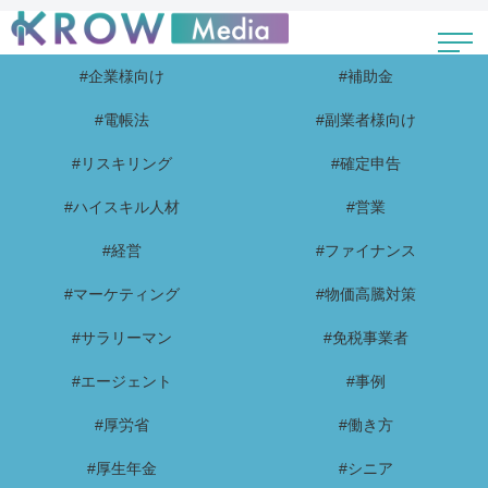
#企業様向け
#補助金
#電帳法
#副業者様向け
#リスキリング
#確定申告
#ハイスキル人材
#営業
#経営
#ファイナンス
#マーケティング
#物価高騰対策
#サラリーマン
#免税事業者
#エージェント
#事例
#厚労省
#働き方
#厚生年金
#シニア