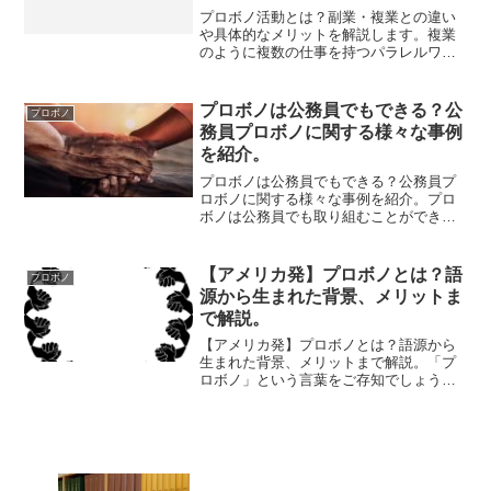
プロボノ活動とは？副業・複業との違い
や具体的なメリットを解説します。複業
のように複数の仕事を持つパラレルワー
カーが増えてきた近年において、「プロ
ボノ活動」として本業とは別に活動を始
める方も増えてきています。しかし、
プロボノは公務員でもできる？公
プロボノ
「プロボノ活動」と聞いて、...
務員プロボノに関する様々な事例
を紹介。
プロボノは公務員でもできる？公務員プ
ロボノに関する様々な事例を紹介。プロ
ボノは公務員でも取り組むことができる
のか気になっている方も多いのではない
でしょうか？最近では、人生100年時代と
も言われることが多く、今後のキャリア
【アメリカ発】プロボノとは？語
プロボノ
形成についていやでも...
源から生まれた背景、メリットま
で解説。
【アメリカ発】プロボノとは？語源から
生まれた背景、メリットまで解説。「プ
ロボノ」という言葉をご存知でしょう
か？アメリカ発祥と言われており、ボラ
ンティアとは違った社会貢献の形で注目
されています。そこで今回は、プロボノ
に関する詳細からアメリカと...