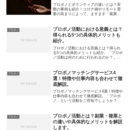
プロボノとボランティアの違いとは？実
際の事例も紹介！コロナ禍やリモート需
要の高まりによって、ますます「複業」
をするサラリーマンが増えてきている昨
今です。本業以外にも、「自分のスキ
ル・資格を社外で活かしたい」と思う方
プロボノ活動における意義とは？
プロボノ
も多いのではないでしょうか...
得られる5つの具体的メリットも
紹介。
プロボノ活動における意義とは？得られ
る5つの具体的メリットも紹介。「プロボ
ノ活動は何のために行われるのか？」と
問われると、上手く答えられない方も多
いのではないでしょうか？結論として
は、プロボノ活動における明確な定義は
プロボノマッチングサービス4
プロボノ
ありません。ですが、どの...
選！特徴や仕事内容も合わせて徹
底解説。
プロボノマッチングサービス4選！特徴や
仕事内容も合わせて徹底解説。「プロボ
ノ」という活動をご存知でしょうか？近
年増えている活動であり、専門スキルを
活かして社会貢献をする活動です。そこ
で、本記事では「プロボノマッチングサ
プロボノ活動とは？副業・複業と
プロボノ
ービスの特徴や仕事内容...
の違いや具体的なメリットを解説
します。