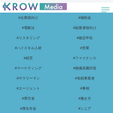
#企業様向け
#補助金
#電帳法
#副業者様向け
#リスキリング
#確定申告
#ハイスキル人材
#営業
#経営
#ファイナンス
#マーケティング
#物価高騰対策
#サラリーマン
#免税事業者
#エージェント
#事例
#厚労省
#働き方
#厚生年金
#シニア